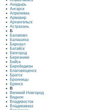
Анадырь
Ангарск
Апрелевка
Армавир
Архангельск
Астрахань
Б
Балаково
Балашиха
Барнаул
Батайск
Белгород
Березники
Бийск
Биробиджан
Благовещенск
Братск
Бронницы
Брянск
В
Великий Новгород
Видное
Владивосток
Владикавказ