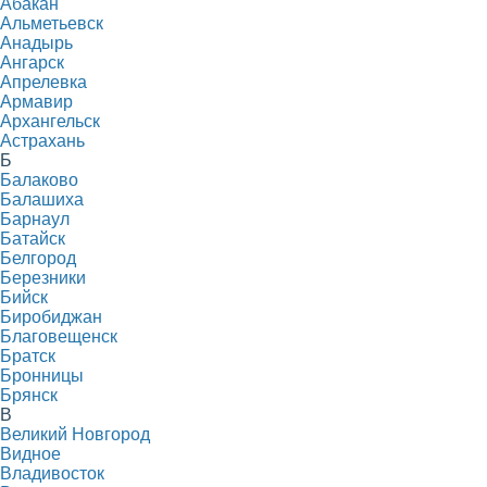
Абакан
Альметьевск
Анадырь
Ангарск
Апрелевка
Армавир
Архангельск
Астрахань
Б
Балаково
Балашиха
Барнаул
Батайск
Белгород
Березники
Бийск
Биробиджан
Благовещенск
Братск
Бронницы
Брянск
В
Великий Новгород
Видное
Владивосток