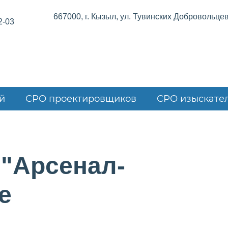
667000, г. Кызыл, ул. Тувинских Добровольцев,
2-03
й
СРО проектировщиков
СРО изыскате
 "Арсенал-
е