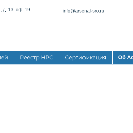
 д. 13, оф. 19
info@arsenal-sro.ru
лей
Реестр НРС
Сертификация
Об А