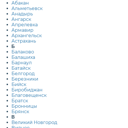
Абакан
Альметьевск
Анадырь
Ангарск
Апрелевка
Армавир
Архангельск
Астрахань
Б
Балаково
Балашиха
Барнаул
Батайск
Белгород
Березники
Бийск
Биробиджан
Благовещенск
Братск
Бронницы
Брянск
В
Великий Новгород
Видное