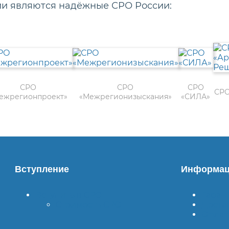
ии являются надёжные СРО России:
СРО
СРО
СРО
СРО
ежрегионпроект»
«Межрегионизыскания»
«СИЛА»
Вступление
Информац
Вступить в СРО
Гаран
Стоимость СРО
Доста
Оплат