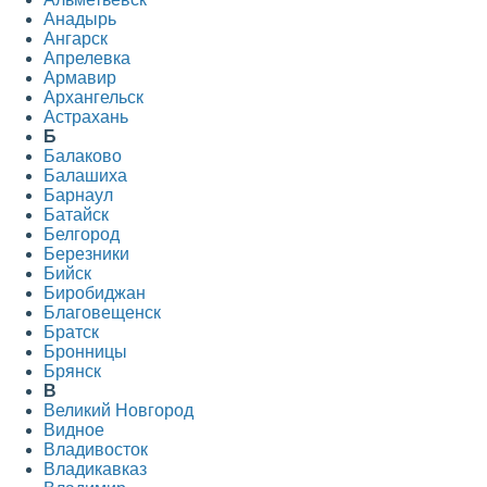
Анадырь
Ангарск
Апрелевка
Армавир
Архангельск
Астрахань
Б
Балаково
Балашиха
Барнаул
Батайск
Белгород
Березники
Бийск
Биробиджан
Благовещенск
Братск
Бронницы
Брянск
В
Великий Новгород
Видное
Владивосток
Владикавказ