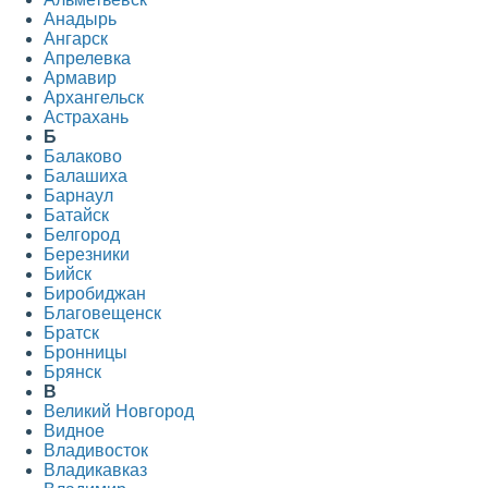
Анадырь
Ангарск
Апрелевка
Армавир
Архангельск
Астрахань
Б
Балаково
Балашиха
Барнаул
Батайск
Белгород
Березники
Бийск
Биробиджан
Благовещенск
Братск
Бронницы
Брянск
В
Великий Новгород
Видное
Владивосток
Владикавказ