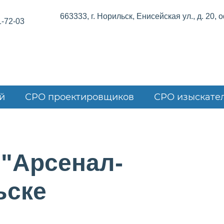
663333, г. Норильск, Енисейская ул., д. 20, 
1-72-03
й
СРО проектировщиков
СРО изыскате
 "Арсенал-
ьске