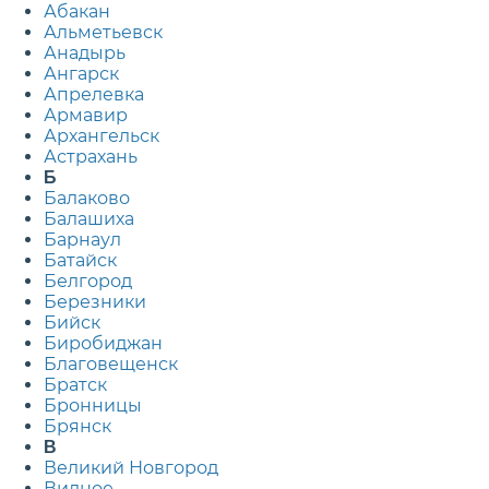
Абакан
Альметьевск
Анадырь
Ангарск
Апрелевка
Армавир
Архангельск
Астрахань
Б
Балаково
Балашиха
Барнаул
Батайск
Белгород
Березники
Бийск
Биробиджан
Благовещенск
Братск
Бронницы
Брянск
В
Великий Новгород
Видное