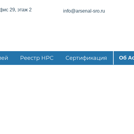
офис 29, этаж 2
info@arsenal-sro.ru
лей
Реестр НРС
Сертификация
Об А