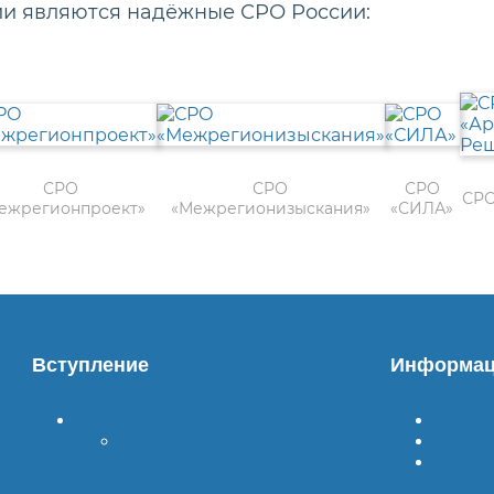
ии являются надёжные СРО России:
СРО
СРО
СРО
СРО
ежрегионпроект»
«Межрегионизыскания»
«СИЛА»
Вступление
Информац
Вступить в СРО
Гаран
Стоимость СРО
Доста
Оплат