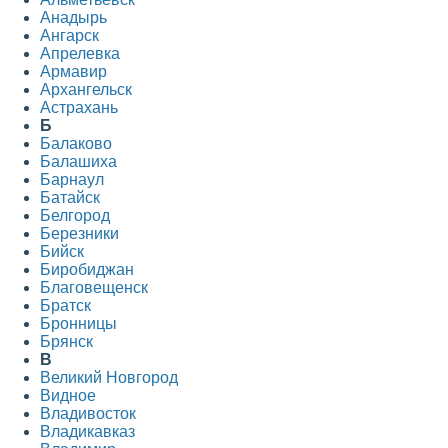
Анадырь
Ангарск
Апрелевка
Армавир
Архангельск
Астрахань
Б
Балаково
Балашиха
Барнаул
Батайск
Белгород
Березники
Бийск
Биробиджан
Благовещенск
Братск
Бронницы
Брянск
В
Великий Новгород
Видное
Владивосток
Владикавказ