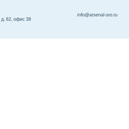
info@arsenal-sro.ru
 д. 82, офис 38
р НРС
Сертификация
Об Ассоциации
Ко