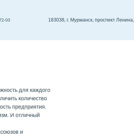
183038, г. Мурманск, проспект Ленина,
72-03
 проектировщиков
СРО изыскателей
Реест
жность для каждого
еличить количество
ность предприятия.
изм. И отличный
 союзов и