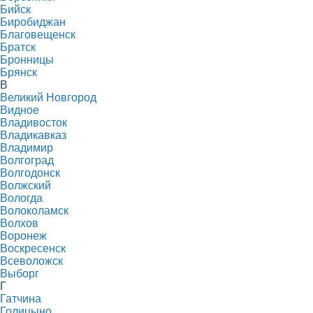
Бийск
Биробиджан
Благовещенск
Братск
Бронницы
Брянск
В
Великий Новгород
Видное
Владивосток
Владикавказ
Владимир
Волгоград
Волгодонск
Волжский
Вологда
Волоколамск
Волхов
Воронеж
Воскресенск
Всеволожск
Выборг
Г
Гатчина
Голицыно