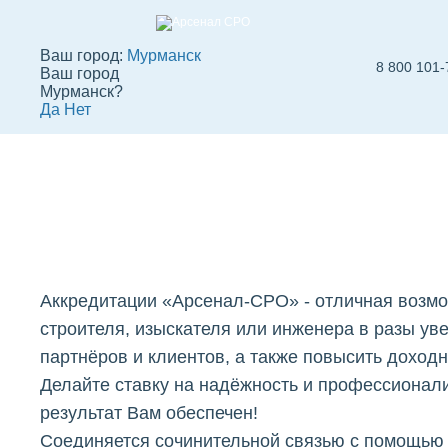
Ваш город:
Мурманск
8 800 101-
Ваш город
Аккредитации
Мурманск?
Да
Нет
"Арсенал-СРО" в
Вступить в СРО
СРО строителей
СРО
Мурманске
Аккредитации «Арсенал-СРО» - отличная возмо
строителя, изыскателя или инженера в разы ув
партнёров и клиентов, а также повысить доход
Делайте ставку на надёжность и профессионал
результат Вам обеспечен!
Cоединяется сочинительной связью с помощью