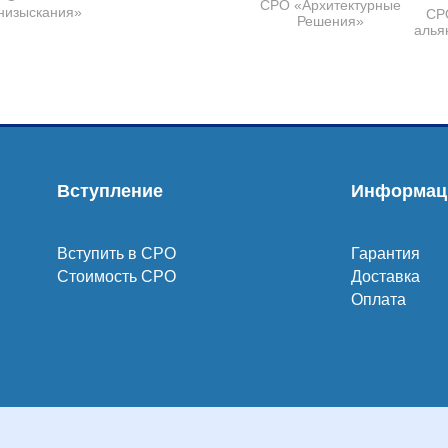
СРО «Архитектурные
низыскания»
СР
Решения»
алья
Вступление
Информац
Вступить в СРО
Гарантия
Стоимость СРО
Доставка
Оплата