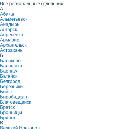
Все региональные отделения
А
Абакан
Альметьевск
Анадырь
Ангарск
Апрелевка
Армавир
Архангельск
Астрахань
Б
Балаково
Балашиха
Барнаул
Батайск
Белгород
Березники
Бийск
Биробиджан
Благовещенск
Братск
Бронницы
Брянск
В
Великий Новгород