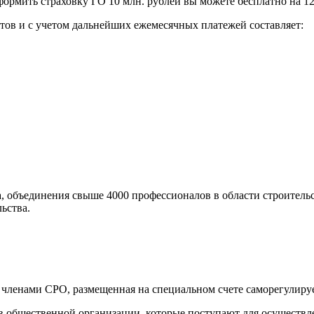
ормить страховку ГО 10 млн. рублей вы можете бесплатно на 12
тов и с учетом дальнейших ежемесячных платежей составляет:
да, объединения свыше 4000 профессионалов в области строител
ьства.
членами СРО, размещенная на специальном счете саморегулируе
в общественной организации, которые поступают для осуществле