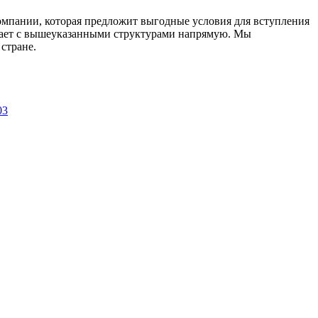
омпании, которая предложит выгодные условия для вступления
ичает с вышеуказанными структурами напрямую. Мы
стране.
03