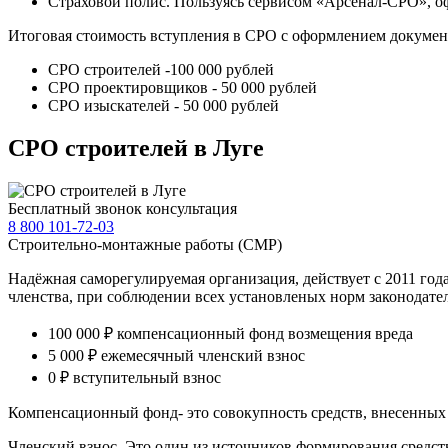
Страховой полис. Пользуясь сервисом «Арсенал-СРО», оф
Итоговая стоимость вступления в СРО с оформлением докумен
СРО строителей -100 000 рублей
СРО проектировщиков - 50 000 рублей
СРО изыскателей - 50 000 рублей
СРО строителей в Луге
Бесплатный звонок консультация
8 800 101-72-03
Строительно-монтажные работы (СМР)
Надёжная саморегулируемая организация, действует с 2011 го
членства, при соблюдении всех установленых норм законодател
100 000 ₽
компенсационный фонд возмещения вреда
5 000 ₽
ежемесячный членский взнос
0 ₽
вступительный взнос
Компенсационный фонд- это совокупность средств, внесенных 
Членский взнос. Это один из источников формирования средст