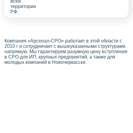
Компания «Арсенал-СРО» работает в этой области с
2010 г и сотрудничает с вышеуказанными структурами
напрямую. Мы гарантируем разумную цену вступления
в СРО для ИП, крупных предприятий, а также для
молодых компаний в Новочеркасске.
Стоимость СРО в Новочеркасске
Выгодная цена оформления членства
Если вы планируете оформить
СРО строителей
,
узнайте о ценах и скидках на сайте
нашей компании