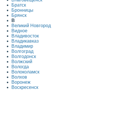
Братск
Бронницы
Брянск
В
Великий Новгород
Видное
Владивосток
Владикавказ
Владимир
Волгоград
Волгодонск
Волжский
Вологда
Волоколамск
Волхов
Воронеж
Воскресенск
Всеволожск
Выборг
Г
Гатчина
Голицыно
Горно-Алтайск
Грозный