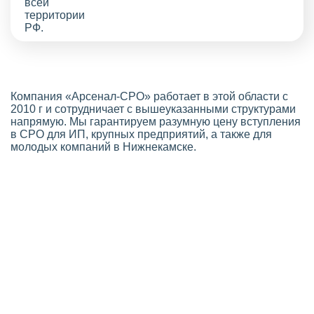
Компания «Арсенал-СРО» работает в этой области с
2010 г и сотрудничает с вышеуказанными структурами
напрямую. Мы гарантируем разумную цену вступления
в СРО для ИП, крупных предприятий, а также для
молодых компаний в Нижнекамске.
Стоимость СРО в Нижнекамске
Выгодная цена оформления членства
Если вы планируете оформить
СРО строителей
,
узнайте о ценах и скидках на сайте
нашей компании