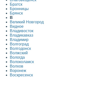
Братск
Бронницы
Брянск
В
Великий Новгород
Видное
Владивосток
Владикавказ
Владимир
Волгоград
Волгодонск
Волжский
Вологда
Волоколамск
Волхов
Воронеж
Воскресенск
Всеволожск
Выборг
Г
Гатчина
Голицыно
Горно-Алтайск
Грозный