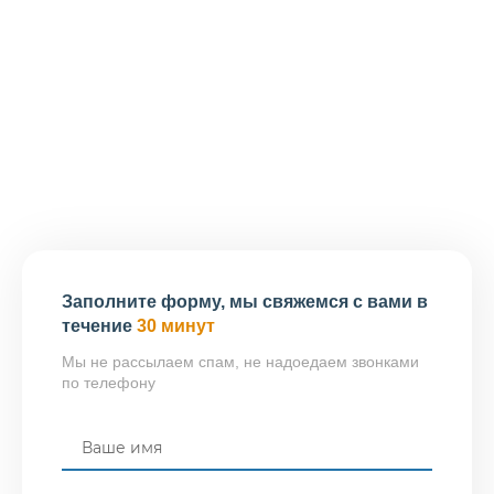
70 000 рублей.
Наши менеджеры также помогут вам рассчитать
стоимость услуг индивидуально, исходя из специфики
работ, на которые ориентировано ваше предприятие.
Клиенты находящиеся в Раменском и близлежащих
городов могут посетить головной офис нашей
ассоциации, расположенный по адресу: 140102,
Раменское, Советская ул., д. 2, оф. 134.
Заполните форму, мы свяжемся с вами в
течение
30 минут
Мы не рассылаем спам, не надоедаем звонками
по телефону