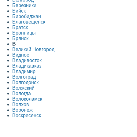
Березники
Бийск
Биробиджан
Благовещенск
Братск
Бронницы
Брянск
В
Великий Новгород
Видное
Владивосток
Владикавказ
Владимир
Волгоград
Волгодонск
Волжский
Вологда
Волоколамск
Волхов
Воронеж
Воскресенск
Всеволожск
Выборг
Г