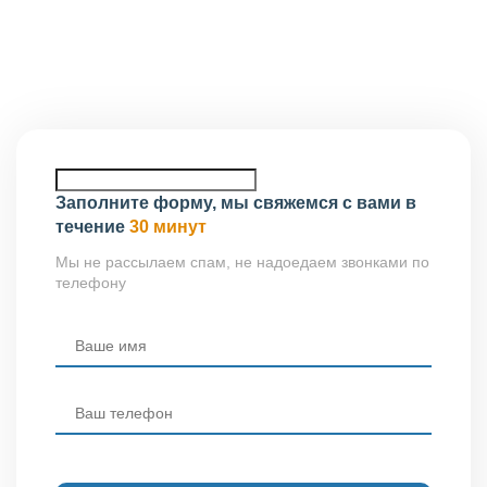
городов могут посетить головной офис нашей
ассоциации, расположенный по адресу: 185035, г.
Петрозаводск, ул. Анохина, 43, офис 38.
Заполните форму, мы свяжемся с вами в
течение
30 минут
Мы не рассылаем спам, не надоедаем звонками по
телефону