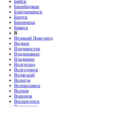
Бийск
Биробиджан
Благовещенск
Братск
Бронницы
Брянск
В
Великий Новгород
Видное
Владивосток
Владикавказ
Владимир
Волгоград
Волгодонск
Волжский
Вологда
Волоколамск
Волхов
Воронеж
Воскресенск
Всеволожск
Выборг
Г
Гатчина
Голицыно