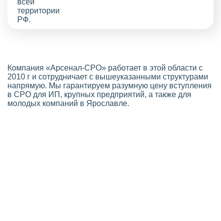
Компания «Арсенал-СРО» работает в этой области с
2010 г и сотрудничает с вышеуказанными структурами
напрямую. Мы гарантируем разумную цену вступления
в СРО для ИП, крупных предприятий, а также для
молодых компаний в Ярославле.
Стоимость СРО в Ярославле
Выгодная цена оформления членства
Если вы планируете оформить
СРО строителей
,
узнайте о ценах и скидках на сайте
нашей компании