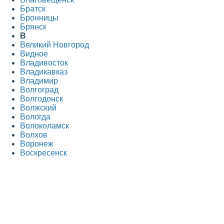
Братск
Бронницы
Брянск
В
Великий Новгород
Видное
Владивосток
Владикавказ
Владимир
Волгоград
Волгодонск
Волжский
Вологда
Волоколамск
Волхов
Воронеж
Воскресенск
Всеволожск
Выборг
Г
Гатчина
Голицыно
Горно-Алтайск
Грозный