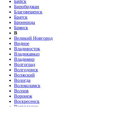
Бийск
Биробиджан
Благовещенск
Братск
Бронницы
Брянск
В
Великий Новгород
Видное
Владивосток
Владикавказ
Владимир
Волгоград
Волгодонск
Волжский
Вологда
Волоколамск
Волхов
Воронеж
Воскресенск
Всеволожск
Выборг
Г
Гатчина
Голицыно