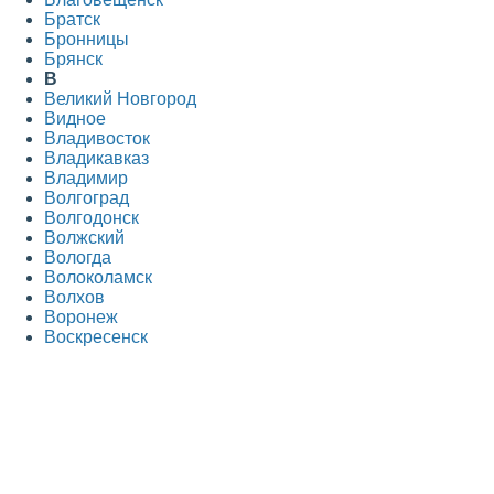
Братск
Бронницы
Брянск
В
Великий Новгород
Видное
Владивосток
Владикавказ
Владимир
Волгоград
Волгодонск
Волжский
Вологда
Волоколамск
Волхов
Воронеж
Воскресенск
Всеволожск
Выборг
Г
Гатчина
Голицыно
Горно-Алтайск
Грозный