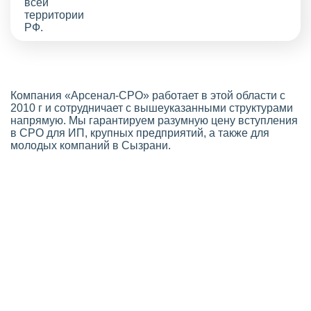
Компания «Арсенал-СРО» работает в этой области с
2010 г и сотрудничает с вышеуказанными структурами
напрямую. Мы гарантируем разумную цену вступления
в СРО для ИП, крупных предприятий, а также для
молодых компаний в Сызрани.
Стоимость СРО в Сызрани
Выгодная цена оформления членства
Если вы планируете оформить
СРО строителей
,
узнайте о ценах и скидках на сайте
нашей компании