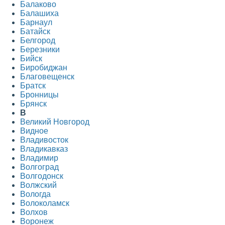
Балаково
Балашиха
Барнаул
Батайск
Белгород
Березники
Бийск
Биробиджан
Благовещенск
Братск
Бронницы
Брянск
В
Великий Новгород
Видное
Владивосток
Владикавказ
Владимир
Волгоград
Волгодонск
Волжский
Вологда
Волоколамск
Волхов
Воронеж