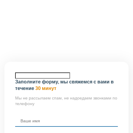
стоимость услуг индивидуально, исходя из специфики
работ, на которые ориентировано ваше предприятие.
Клиенты находящиеся в Сергиевом Посаде и
близлежащих городов могут посетить головной офис
нашей ассоциации, расположенный по адресу: 141300,
Сергиев Посад, просп. Красной Армии, д. 84/22, офис
38, этаж 3.
Заполните форму, мы свяжемся с вами в
течение
30 минут
Мы не рассылаем спам, не надоедаем звонками по
телефону