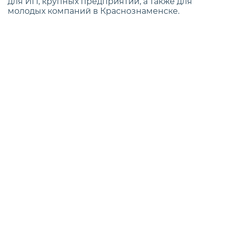
для ИП, крупных предприятий, а также для
молодых компаний в Краснознаменске.
Стоимость СРО в
Краснознаменске
Выгодная цена оформления членства
Если вы планируете оформить
СРО строителей
,
узнайте о ценах и скидках на сайте
нашей
компании
или позвоните нам по одному из
контактных номеров (например, 8 800 101-72-03).
В приведенной выше форме вы можете
самостоятельно рассчитать сколько будет стоить
услуга вступления в СРО. Мы поможем вам
подготовить необходимые документы,
сопровождая процедуру вступления.