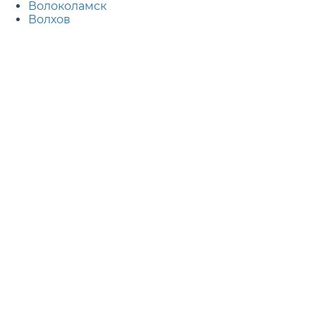
Волоколамск
Волхов
Воронеж
Воскресенск
Всеволожск
Выборг
Г
Гатчина
Голицыно
Горно-Алтайск
Грозный
Д
Дедовск
Дербент
Дзержинск
Дзержинский
Дмитров
Долгопрудный
Домодедово
Донецк
Дубна
Е
Егорьевск
Екатеринбург