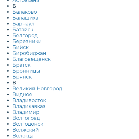
Астрахань
Б
Балаково
Балашиха
Барнаул
Батайск
Белгород
Березники
Бийск
Биробиджан
Благовещенск
Братск
Бронницы
Брянск
В
Великий Новгород
Видное
Владивосток
Владикавказ
Владимир
Волгоград
Волгодонск
Волжский
Вологда