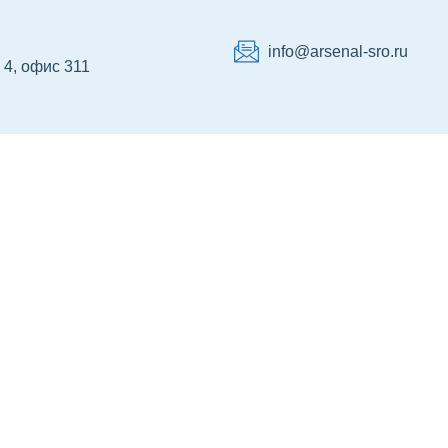
info@arsenal-sro.ru
. 4, офис 311
тр НРС
Сертификация
Об Ассоциации
Ко