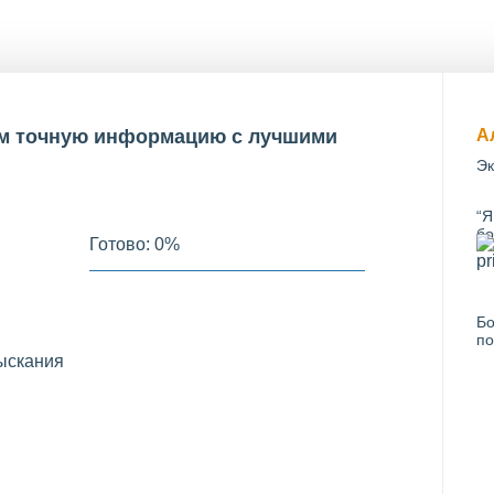
дим точную информацию с лучшими
А
Эк
“Я
бо
Готово:
0
%
Бо
по
ыскания