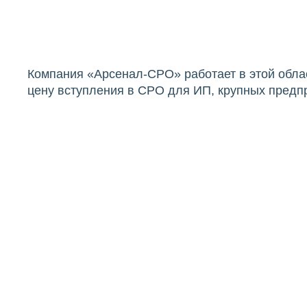
Компания «Арсенал-СРО» работает в этой обла
цену вступления в СРО для ИП, крупных предпр
Стоимость СРО
Выгодная цена оформления член
Если вы планируете оформить
СРО строителей