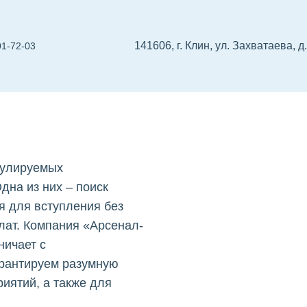
141606, г. Клин, ул. Захватаева, д
01-72-03
ения
ине
О проектировщиков
СРО изыскателей
Реес
гулируемых
дна из них – поиск
я для вступления без
лат. Компания «Арсенал-
ничает с
рантируем разумную
иятий, а также для