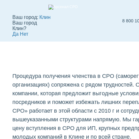
Ваш город:
Клин
8 800 1
Ваш город
Стоимость получ
Клин?
Да
Нет
допуска СРО в Кл
Вступить в СРО
СРО строителей
СР
Процедура получения членства в СРО (саморе
организациях) сопряжена с рядом трудностей. О
компании, которая предложит выгодные услови
посредников и поможет избежать лишних переп
СРО» работает в этой области с 2010 г и сотруд
вышеуказанными структурами напрямую. Мы га
цену вступления в СРО для ИП, крупных предпр
молодых компаний в Клине и по всей стране.