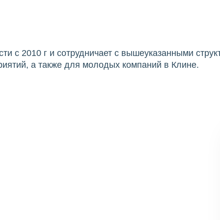
сти с 2010 г и сотрудничает с вышеуказанными стру
иятий, а также для молодых компаний в Клине.
 в Клине
ства
, узнайте о ценах и скидках на сайте