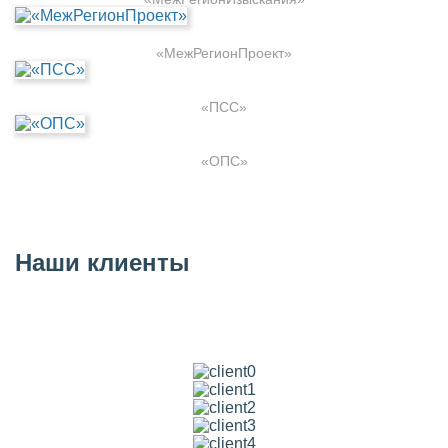
«МежРегионПроект»
«ПСС»
«ОПС»
Наши клиенты