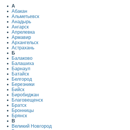
А
Абакан
Альметьевск
Анадырь
Ангарск
Апрелевка
Армавир
Архангельск
Астрахань
Б
Балаково
Балашиха
Барнаул
Батайск
Белгород
Березники
Бийск
Биробиджан
Благовещенск
Братск
Бронницы
Брянск
В
Великий Новгород