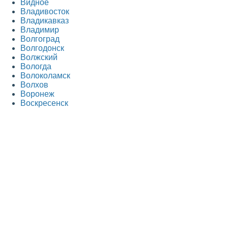
Видное
Владивосток
Владикавказ
Владимир
Волгоград
Волгодонск
Волжский
Вологда
Волоколамск
Волхов
Воронеж
Воскресенск
Всеволожск
Выборг
Г
Гатчина
Голицыно
Горно-Алтайск
Грозный
Д
Дедовск
Дербент
Дзержинск
Дзержинский
Дмитров