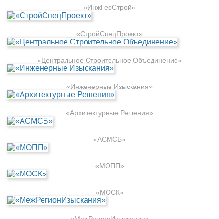
«ИнжГеоСтрой»
«СтройСпецПроект»
«Центральное Строительное Объединение»
«Инженерные Изыскания»
«Архитектурные Решения»
«АСМСБ»
«МОПП»
«МОСК»
«МежРегионИзыскания»