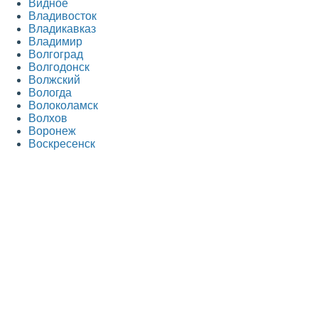
Видное
Владивосток
Владикавказ
Владимир
Волгоград
Волгодонск
Волжский
Вологда
Волоколамск
Волхов
Воронеж
Воскресенск
Всеволожск
Выборг
Г
Гатчина
Голицыно
Горно-Алтайск
Грозный
Д
Дедовск
Дербент
Дзержинск
Дзержинский
Дмитров