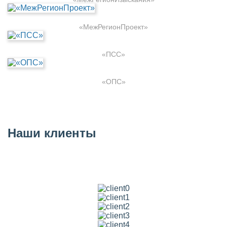
«МежРегионПроект»
«ПСС»
«ОПС»
Наши клиенты