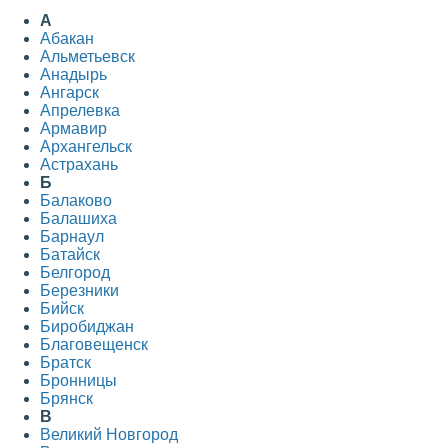
А
Абакан
Альметьевск
Анадырь
Ангарск
Апрелевка
Армавир
Архангельск
Астрахань
Б
Балаково
Балашиха
Барнаул
Батайск
Белгород
Березники
Бийск
Биробиджан
Благовещенск
Братск
Бронницы
Брянск
В
Великий Новгород