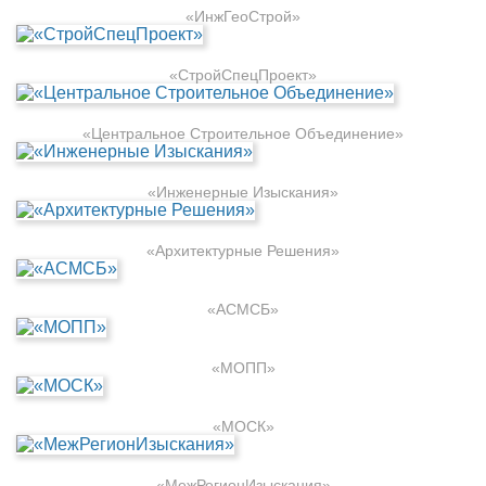
«ИнжГеоСтрой»
«СтройСпецПроект»
«Центральное Строительное Объединение»
«Инженерные Изыскания»
«Архитектурные Решения»
«АСМСБ»
«МОПП»
«МОСК»
«МежРегионИзыскания»