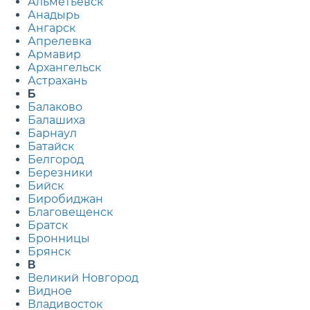
Альметьевск
Анадырь
Ангарск
Апрелевка
Армавир
Архангельск
Астрахань
Б
Балаково
Балашиха
Барнаул
Батайск
Белгород
Березники
Бийск
Биробиджан
Благовещенск
Братск
Бронницы
Брянск
В
Великий Новгород
Видное
Владивосток