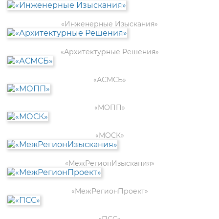
«Инженерные Изыскания»
«Архитектурные Решения»
«АСМСБ»
«МОПП»
«МОСК»
«МежРегионИзыскания»
«МежРегионПроект»