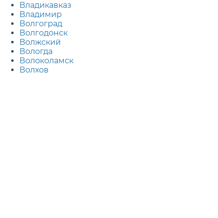
Владикавказ
Владимир
Волгоград
Волгодонск
Волжский
Вологда
Волоколамск
Волхов
Воронеж
Воскресенск
Всеволожск
Выборг
Г
Гатчина
Голицыно
Горно-Алтайск
Грозный
Д
Дедовск
Дербент
Дзержинск
Дзержинский
Дмитров
Долгопрудный