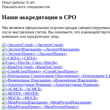
Опыт работы: 8 лет
Показать всех специалистов
Наши аккредитации в СРО
Мы являемся официальным отделом продаж саморегулируемых о
после выставления счетов, Вы понимаете, что взаимодействуе
компании или юридические лица.
«ЭкспертСтрой»
«ЭкспертИзыскания»
«ЭкспертПроект»
«СИЛА»
Союз «ПроЭк»
«ИнжГеоСтрой»
«СтройСпецПроект»
«Центральное С
«Инженерные Изыскания»
«Архитектурные Решения»
«АСМСБ»
«МОПП»
«МОСК»
«МежРегионИзыскания»
«МежРегионПроект»