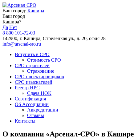
Ваш город:
Кашира
Ваш город
Кашира?
Да
Нет
8 800 101-72-03
142900, г. Кашира, Стрелецкая ул., д. 20, офис 28
info@arsenal-sro.ru
Вступить в СРО
Стоимость СРО
СРО строителей
Страхование
СРО проектировщиков
СРО изыскателей
Реестр НРС
Сдача НОК
Сертификация
Об Ассоциации
Аккредитации
Отзывы
Контакты
О компании «Арсенал-СРО» в Кашире