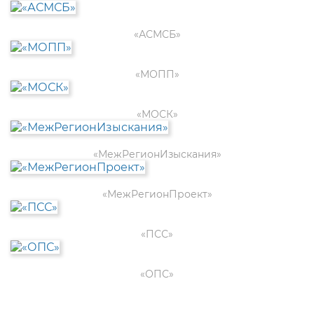
«АСМСБ»
«МОПП»
«МОСК»
«МежРегионИзыскания»
«МежРегионПроект»
«ПСС»
«ОПС»