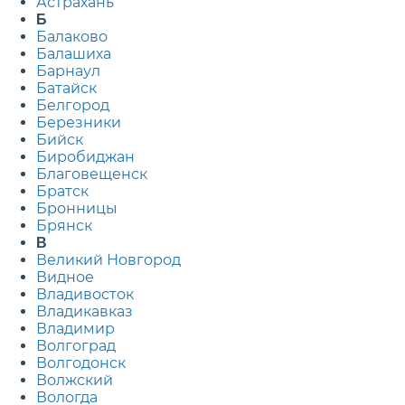
Астрахань
Б
Балаково
Балашиха
Барнаул
Батайск
Белгород
Березники
Бийск
Биробиджан
Благовещенск
Братск
Бронницы
Брянск
В
Великий Новгород
Видное
Владивосток
Владикавказ
Владимир
Волгоград
Волгодонск
Волжский
Вологда