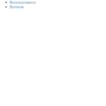
Волоколамск
Волхов
Воронеж
Воскресенск
Всеволожск
Выборг
Г
Гатчина
Голицыно
Горно-Алтайск
Грозный
Д
Дедовск
Дербент
Дзержинск
Дзержинский
Дмитров
Долгопрудный
Домодедово
Донецк
Дубна
Е
Егорьевск
Екатеринбург