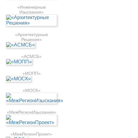
«Инженерные
Изыскания»
«Архитектурные
Решения»
«АСМСБ»
«МОПП»
«МОСК»
«МежРегионИзыскания»
«МежРегионПроект»