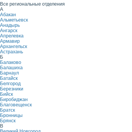
Все региональные отделения
А
Абакан
Альметьевск
Анадырь
Ангарск
Апрелевка
Армавир
Архангельск
Астрахань
Б
Балаково
Балашиха
Барнаул
Батайск
Белгород
Березники
Бийск
Биробиджан
Благовещенск
Братск
Бронницы
Брянск
В
Великий Новгород