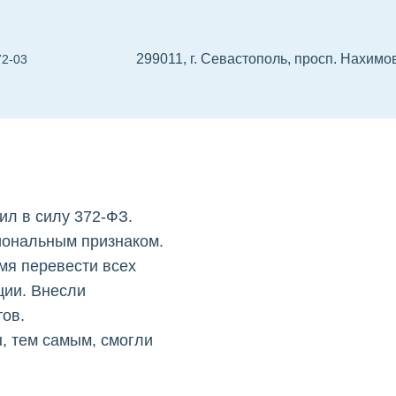
299011, г. Севастополь, просп. Нахимова
72-03
енал-
оле
 проектировщиков
СРО изыскателей
Реест
ил в силу 372-ФЗ.
иональным признаком.
мя перевести всех
ции. Внесли
тов.
, тем самым, смогли