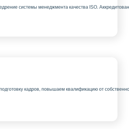
требует личного
присутствия,
внедрён
электронный
документооборот.
Проводим
акции, делая
наше
сотрудничество
еще выгоднее
для Вас.
Лояльность
постоянным
клиентам.