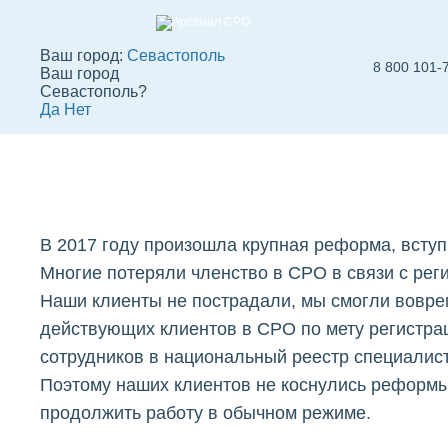
Ваш город:
Севастополь
8 800 101-
Ваш город
О компании «Арс
Севастополь?
Да
Нет
СРО» в Севастоп
Вступить в СРО
СРО строителей
СРО
В 2017 году произошла крупная реформа, вступ
Многие потеряли членство в СРО в связи с рег
Наши клиенты не пострадали, мы смогли вовре
действующих клиентов в СРО по мету регистра
сотрудников в национальный реестр специалис
Поэтому наших клиентов не коснулись реформы
продолжить работу в обычном режиме.