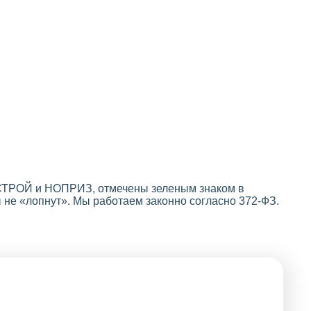
ОСТРОЙ и НОПРИЗ, отмечены зеленым знаком в
 не «лопнут». Мы работаем законно согласно 372-ФЗ.
Оформление
выписок из
реестра СРО не