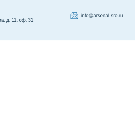
info@arsenal-sro.ru
, д. 11, оф. 31
р НРС
Сертификация
Об Ассоциации
Ко