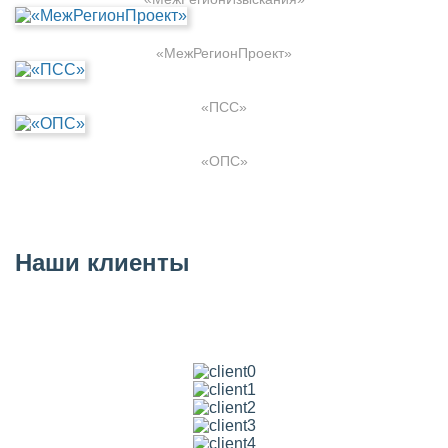
«МежРегионПроект»
«ПСС»
«ОПС»
Наши клиенты