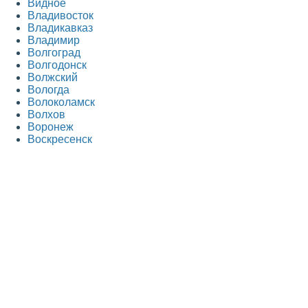
Видное
Владивосток
Владикавказ
Владимир
Волгоград
Волгодонск
Волжский
Вологда
Волоколамск
Волхов
Воронеж
Воскресенск
Всеволожск
Выборг
Г
Гатчина
Голицыно
Горно-Алтайск
Грозный
Д
Дедовск
Дербент
Дзержинск
Дзержинский
Дмитров