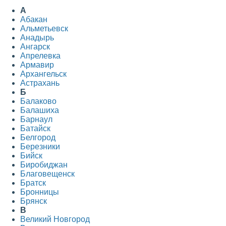
А
Абакан
Альметьевск
Анадырь
Ангарск
Апрелевка
Армавир
Архангельск
Астрахань
Б
Балаково
Балашиха
Барнаул
Батайск
Белгород
Березники
Бийск
Биробиджан
Благовещенск
Братск
Бронницы
Брянск
В
Великий Новгород