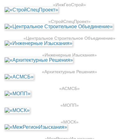
«ИнжГеоСтрой»
«СтройСпецПроект»
«Центральное Строительное Объединение»
«Инженерные Изыскания»
«Архитектурные Решения»
«АСМСБ»
«МОПП»
«МОСК»
«МежРегионИзыскания»