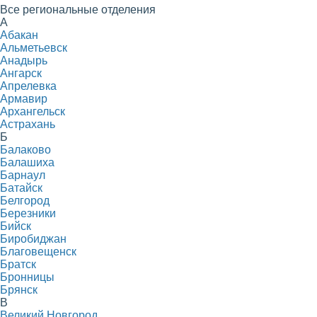
Все региональные отделения
А
Абакан
Альметьевск
Анадырь
Ангарск
Апрелевка
Армавир
Архангельск
Астрахань
Б
Балаково
Балашиха
Барнаул
Батайск
Белгород
Березники
Бийск
Биробиджан
Благовещенск
Братск
Бронницы
Брянск
В
Великий Новгород