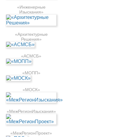
«Инженерные
Изыскания»
«Архитектурные
Решения»
«АСМСБ»
«МОПП»
«МОСК»
«МежРегионИзыскания»
«МежРегионПроект»