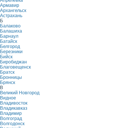
Апрелевка
Армавир
Архангельск
Астрахань
Б
Балаково
Балашиха
Барнаул
Батайск
Белгород
Березники
Бийск
Биробиджан
Благовещенск
Братск
Бронницы
Брянск
В
Великий Новгород
Видное
Владивосток
Владикавказ
Владимир
Волгоград
Волгодонск