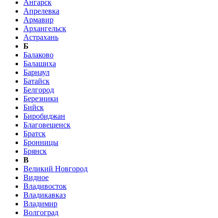
Ангарск
Апрелевка
Армавир
Архангельск
Астрахань
Б
Балаково
Балашиха
Барнаул
Батайск
Белгород
Березники
Бийск
Биробиджан
Благовещенск
Братск
Бронницы
Брянск
В
Великий Новгород
Видное
Владивосток
Владикавказ
Владимир
Волгоград