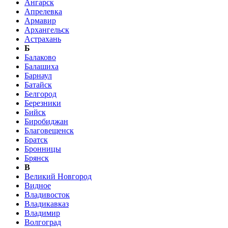
Ангарск
Апрелевка
Армавир
Архангельск
Астрахань
Б
Балаково
Балашиха
Барнаул
Батайск
Белгород
Березники
Бийск
Биробиджан
Благовещенск
Братск
Бронницы
Брянск
В
Великий Новгород
Видное
Владивосток
Владикавказ
Владимир
Волгоград