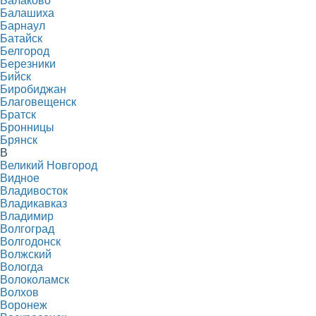
Балаково
Балашиха
Барнаул
Батайск
Белгород
Березники
Бийск
Биробиджан
Благовещенск
Братск
Бронницы
Брянск
В
Великий Новгород
Видное
Владивосток
Владикавказ
Владимир
Волгоград
Волгодонск
Волжский
Вологда
Волоколамск
Волхов
Воронеж