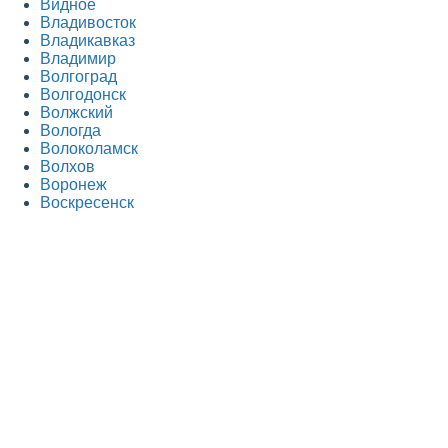
Видное
Владивосток
Владикавказ
Владимир
Волгоград
Волгодонск
Волжский
Вологда
Волоколамск
Волхов
Воронеж
Воскресенск
Всеволожск
Выборг
Г
Гатчина
Голицыно
Горно-Алтайск
Грозный
Д
Дедовск
Дербент
Дзержинск
Дзержинский
Дмитров