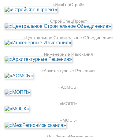
«ИнжГеоСтрой»
«СтройСпецПроект»
«Центральное Строительное Объединение»
«Инженерные Изыскания»
«Архитектурные Решения»
«АСМСБ»
«МОПП»
«МОСК»
«МежРегионИзыскания»