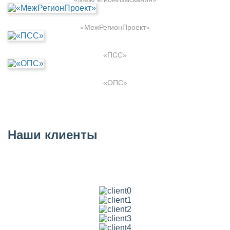
«МежРегионПроект»
«ПСС»
«ОПС»
Наши клиенты