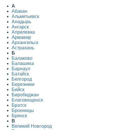
А
Абакан
Альметьевск
Анадырь
Ангарск
Апрелевка
Армавир
Архангельск
Астрахань
Б
Балаково
Балашиха
Барнаул
Батайск
Белгород
Березники
Бийск
Биробиджан
Благовещенск
Братск
Бронницы
Брянск
В
Великий Новгород