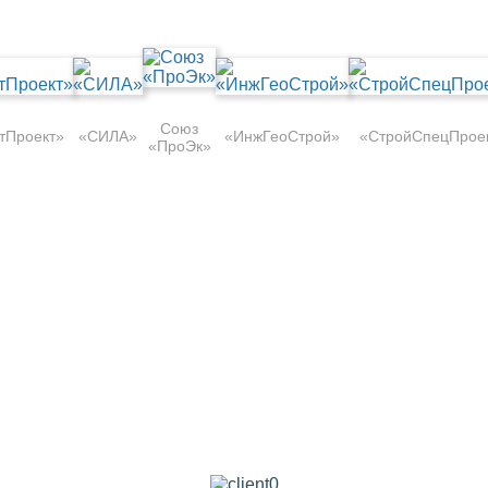
Союз
тПроект»
«СИЛА»
«ИнжГеоСтрой»
«СтройСпецПрое
«ПроЭк»