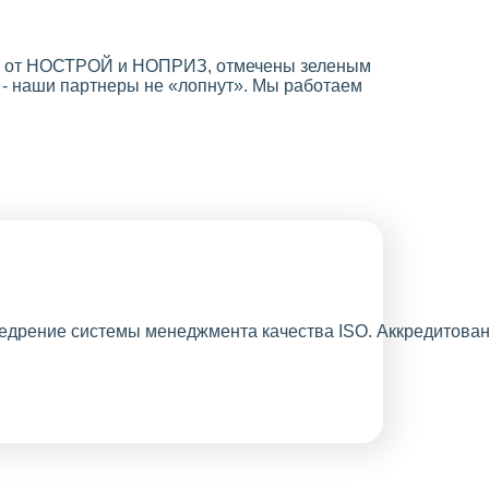
ны от НОСТРОЙ и НОПРИЗ, отмечены зеленым
 - наши партнеры не «лопнут». Мы работаем
Оформление
выписок из
реестра СРО не
требует личного
присутствия,
внедрён
электронный
документооборот.