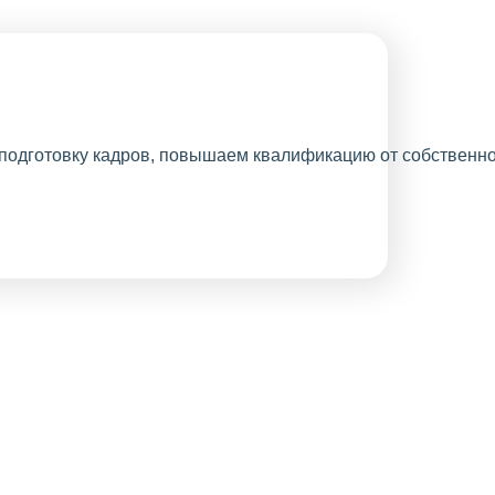
Проводим
акции, делая
наше
сотрудничество
еще выгоднее
для Вас.
Лояльность
постоянным
клиентам.