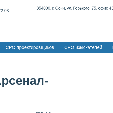
354000, г. Сочи, ул. Горького, 75, офис 4
72-03
СРО проектировщиков
СРО изыскателей
Арсенал-