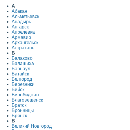
А
Абакан
Альметьевск
Анадырь
Ангарск
Апрелевка
Армавир
Архангельск
Астрахань
Б
Балаково
Балашиха
Барнаул
Батайск
Белгород
Березники
Бийск
Биробиджан
Благовещенск
Братск
Бронницы
Брянск
В
Великий Новгород