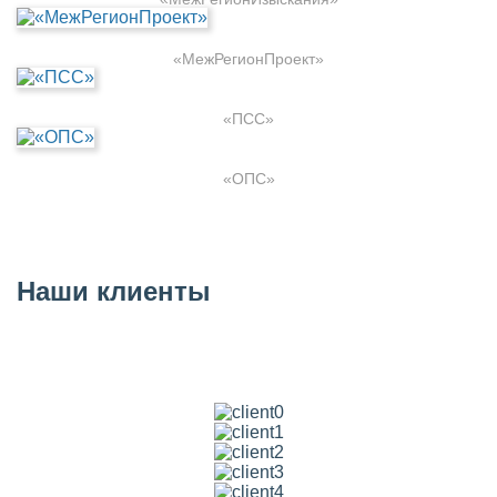
«МежРегионПроект»
«ПСС»
«ОПС»
Наши клиенты