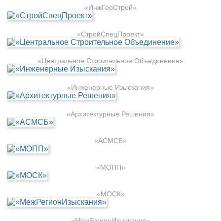
«ИнжГеоСтрой»
«СтройСпецПроект»
«Центральное Строительное Объединение»
«Инженерные Изыскания»
«Архитектурные Решения»
«АСМСБ»
«МОПП»
«МОСК»
«МежРегионИзыскания»