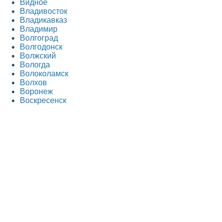
Видное
Владивосток
Владикавказ
Владимир
Волгоград
Волгодонск
Волжский
Вологда
Волоколамск
Волхов
Воронеж
Воскресенск
Всеволожск
Выборг
Г
Гатчина
Голицыно
Горно-Алтайск
Грозный
Д
Дедовск
Дербент
Дзержинск
Дзержинский
Дмитров