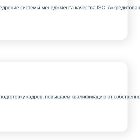
требует личного
присутствия,
внедрён
электронный
документооборот.
Проводим
акции, делая
наше
сотрудничество
еще выгоднее
для Вас.
Лояльность
постоянным
клиентам.