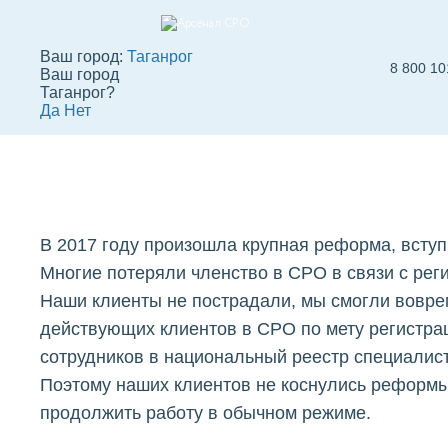
Ваш город:
Таганрог
8 800 10
Ваш город
О компании «Арсе
Таганрог?
Да
Нет
СРО» в Таганроге
Вступить в СРО
СРО строителей
СРО
В 2017 году произошла крупная реформа, вступ
Многие потеряли членство в СРО в связи с рег
Наши клиенты не пострадали, мы смогли вовре
действующих клиентов в СРО по мету регистра
сотрудников в национальный реестр специалис
Поэтому наших клиентов не коснулись реформы
продолжить работу в обычном режиме.