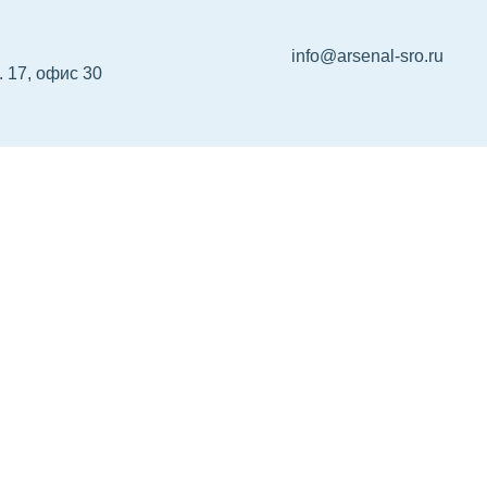
info@arsenal-sro.ru
д. 17, офис 30
р НРС
Сертификация
Об Ассоциации
Ко