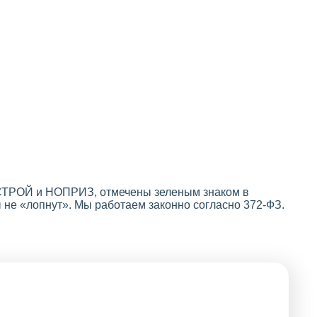
ОСТРОЙ и НОПРИЗ, отмечены зеленым знаком в
 не «лопнут». Мы работаем законно согласно 372-ФЗ.
Оформление
выписок из
реестра СРО не