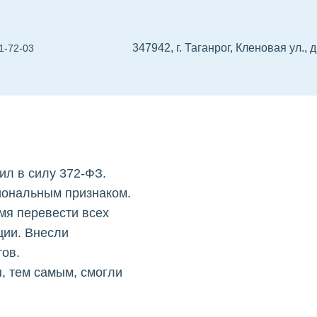
347942, г. Таганрог, Кленовая ул., 
1-72-03
нал-
 проектировщиков
СРО изыскателей
Реест
ил в силу 372-ФЗ.
иональным признаком.
мя перевести всех
ции. Внесли
тов.
, тем самым, смогли