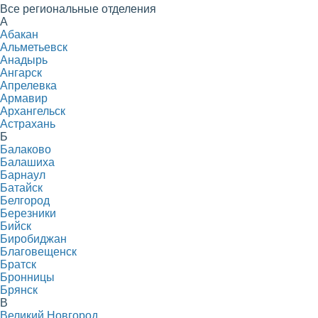
Все региональные отделения
А
Абакан
Альметьевск
Анадырь
Ангарск
Апрелевка
Армавир
Архангельск
Астрахань
Б
Балаково
Балашиха
Барнаул
Батайск
Белгород
Березники
Бийск
Биробиджан
Благовещенск
Братск
Бронницы
Брянск
В
Великий Новгород