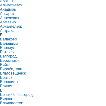
Абакан
Альметьевск
Анадырь
Ангарск
Апрелевка
Армавир
Архангельск
Астрахань
Б
Балаково
Балашиха
Барнаул
Батайск
Белгород
Березники
Бийск
Биробиджан
Благовещенск
Братск
Бронницы
Брянск
В
Великий Новгород
Видное
Владивосток