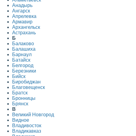
Анадырь
Ангарск
Апрелевка
Армавир
Архангельск
Астрахань
Б
Балаково
Балашиха
Барнаул
Батайск
Белгород
Березники
Бийск
Биробиджан
Благовещенск
Братск
Бронницы
Брянск
В
Великий Новгород
Видное
Владивосток
Владикавказ