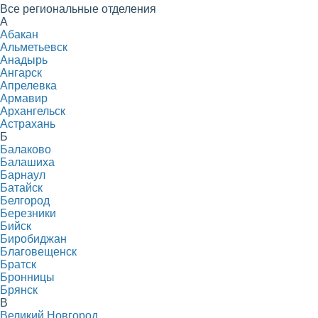
Все региональные отделения
А
Абакан
Альметьевск
Анадырь
Ангарск
Апрелевка
Армавир
Архангельск
Астрахань
Б
Балаково
Балашиха
Барнаул
Батайск
Белгород
Березники
Бийск
Биробиджан
Благовещенск
Братск
Бронницы
Брянск
В
Великий Новгород