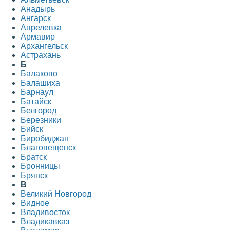
Анадырь
Ангарск
Апрелевка
Армавир
Архангельск
Астрахань
Б
Балаково
Балашиха
Барнаул
Батайск
Белгород
Березники
Бийск
Биробиджан
Благовещенск
Братск
Бронницы
Брянск
В
Великий Новгород
Видное
Владивосток
Владикавказ