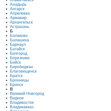
Анадырь
Ангарск
Апрелевка
Армавир
Архангельск
Астрахань
Б
Балаково
Балашиха
Барнаул
Батайск
Белгород
Березники
Бийск
Биробиджан
Благовещенск
Братск
Бронницы
Брянск
В
Великий Новгород
Видное
Владивосток
Владикавказ