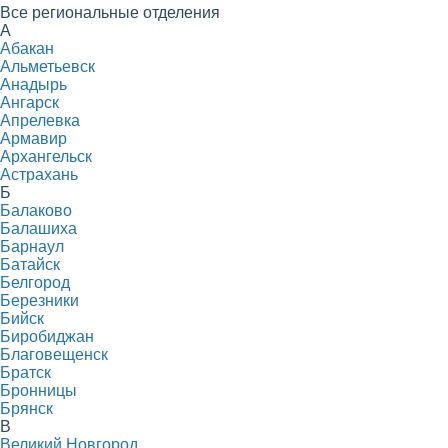
Все региональные отделения
А
Абакан
Альметьевск
Анадырь
Ангарск
Апрелевка
Армавир
Архангельск
Астрахань
Б
Балаково
Балашиха
Барнаул
Батайск
Белгород
Березники
Бийск
Биробиджан
Благовещенск
Братск
Бронницы
Брянск
В
Великий Новгород