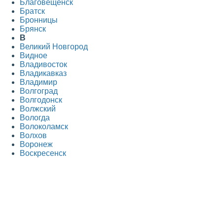
Благовещенск
Братск
Бронницы
Брянск
В
Великий Новгород
Видное
Владивосток
Владикавказ
Владимир
Волгоград
Волгодонск
Волжский
Вологда
Волоколамск
Волхов
Воронеж
Воскресенск
Всеволожск
Выборг
Г
Гатчина
Голицыно
Горно-Алтайск
Грозный