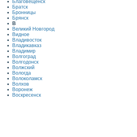
Благовещенск
Братск
Бронницы
Брянск
В
Великий Новгород
Видное
Владивосток
Владикавказ
Владимир
Волгоград
Волгодонск
Волжский
Вологда
Волоколамск
Волхов
Воронеж
Воскресенск
Всеволожск
Выборг
Г
Гатчина
Голицыно
Горно-Алтайск
Грозный