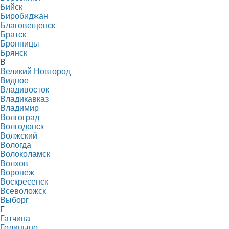
Бийск
Биробиджан
Благовещенск
Братск
Бронницы
Брянск
В
Великий Новгород
Видное
Владивосток
Владикавказ
Владимир
Волгоград
Волгодонск
Волжский
Вологда
Волоколамск
Волхов
Воронеж
Воскресенск
Всеволожск
Выборг
Г
Гатчина
Голицыно