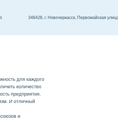
346428, г. Новочеркасск, Первомайская улица
03
 проектировщиков
СРО изыскателей
Реест
жность для каждого
еличить количество
ность предприятия.
изм. И отличный
 союзов и