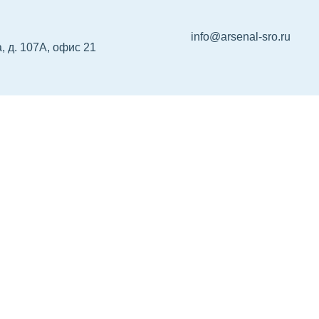
info@arsenal-sro.ru
, д. 107А, офис 21
р НРС
Сертификация
Об Ассоциации
Ко