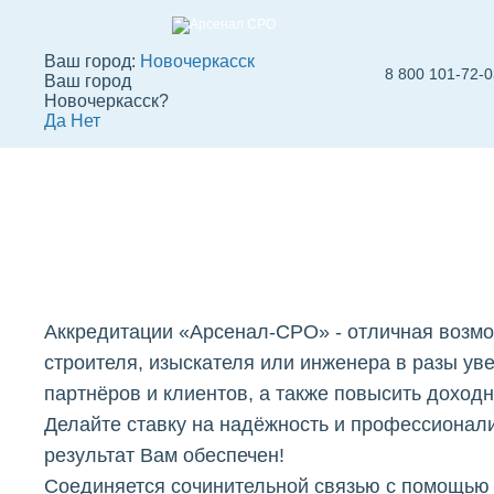
Ваш город:
Новочеркасск
8 800 101-72-
Ваш город
Аккредитации
Новочеркасск?
Да
Нет
"Арсенал-СРО" в
Вступить в СРО
СРО строителей
СРО
Новочеркасске
Аккредитации «Арсенал-СРО» - отличная возмо
строителя, изыскателя или инженера в разы ув
партнёров и клиентов, а также повысить доход
Делайте ставку на надёжность и профессионал
результат Вам обеспечен!
Cоединяется сочинительной связью с помощью