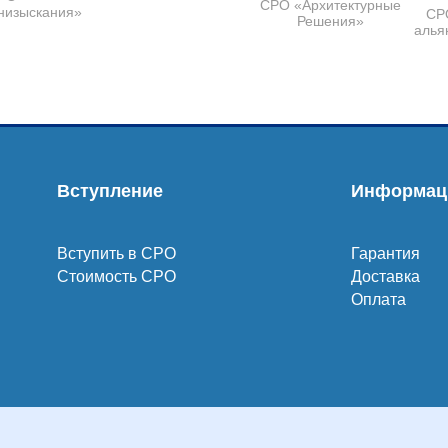
СРО «Архитектурные
низыскания»
СР
Решения»
алья
Вступление
Информац
Вступить в СРО
Гарантия
Стоимость СРО
Доставка
Оплата