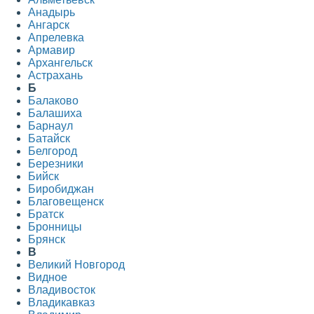
Анадырь
Ангарск
Апрелевка
Армавир
Архангельск
Астрахань
Б
Балаково
Балашиха
Барнаул
Батайск
Белгород
Березники
Бийск
Биробиджан
Благовещенск
Братск
Бронницы
Брянск
В
Великий Новгород
Видное
Владивосток
Владикавказ