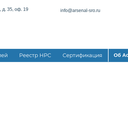
 д. 35, оф. 19
info@arsenal-sro.ru
лей
Реестр НРС
Сертификация
Об А