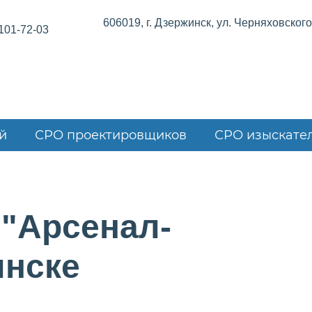
606019, г. Дзержинск, ул. Черняховского,
101-72-03
й
СРО проектировщиков
СРО изыскате
 "Арсенал-
инске