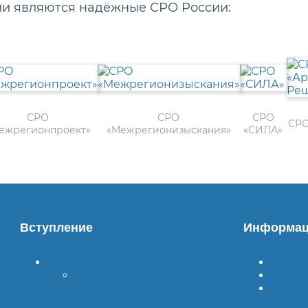
ии являются надёжные СРО России:
СРО
СРО
СРО
СРО
ежрегионпроект»
«Межрегионизыскания»
«СИЛА»
Вступление
Информац
Вступить в СРО
Гаран
Стоимость СРО
Доста
Оплат