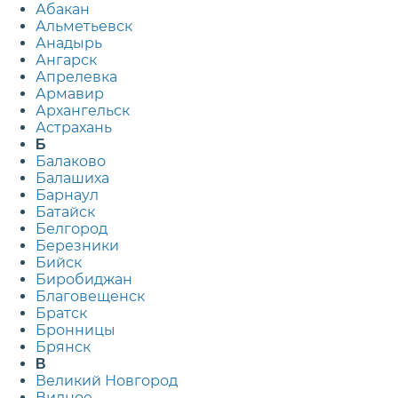
Абакан
Альметьевск
Анадырь
Ангарск
Апрелевка
Армавир
Архангельск
Астрахань
Б
Балаково
Балашиха
Барнаул
Батайск
Белгород
Березники
Бийск
Биробиджан
Благовещенск
Братск
Бронницы
Брянск
В
Великий Новгород
Видное